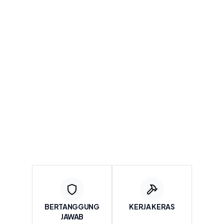
PT. TRUST BIMO INDONESIA menyadari
pentingnya kesatuan tim, karenanya kami
memiliki prinsip-prinsip mutu yang ditegaskan
dalam nilai inti (
core values
) dan budaya kerja
perusahaan PT. TRUST BIMO INDONESIA, yakni:
BERTANGGUNG
KERJA KERAS
JAWAB