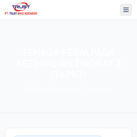
TENAGA KERJA PADA
KETINGGIAN TINGKAT 3
(TKPK3)
Sertifikasi Kemnaker - Ketinggian