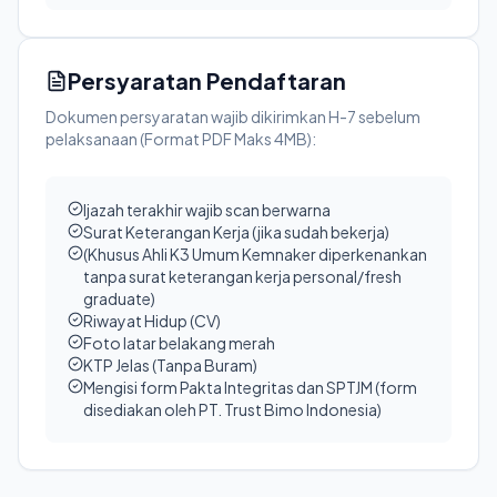
Persyaratan Pendaftaran
Dokumen persyaratan wajib dikirimkan H-7 sebelum
pelaksanaan (Format PDF Maks 4MB):
Ijazah terakhir wajib scan berwarna
Surat Keterangan Kerja (jika sudah bekerja)
(Khusus Ahli K3 Umum Kemnaker diperkenankan
tanpa surat keterangan kerja personal/fresh
graduate)
Riwayat Hidup (CV)
Foto latar belakang merah
KTP Jelas (Tanpa Buram)
Mengisi form Pakta Integritas dan SPTJM (form
disediakan oleh PT. Trust Bimo Indonesia)