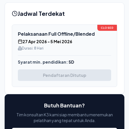
Jadwal Terdekat
CLOSED
Pelaksanaan
Full Offline/Blended
27 Apr 2026
-
5 Mei 2026
Durasi:
8 Hari
Syarat min. pendidikan:
SD
Pendaftaran Ditutup
Butuh Bantuan?
Tim konsultan K3 kami siap membantu menemukan
pelatihan yang tepat untuk Anda.