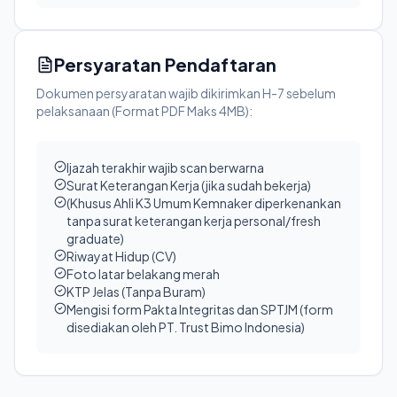
Persyaratan Pendaftaran
Dokumen persyaratan wajib dikirimkan H-7 sebelum
pelaksanaan (Format PDF Maks 4MB):
Ijazah terakhir wajib scan berwarna
Surat Keterangan Kerja (jika sudah bekerja)
(Khusus Ahli K3 Umum Kemnaker diperkenankan
tanpa surat keterangan kerja personal/fresh
graduate)
Riwayat Hidup (CV)
Foto latar belakang merah
KTP Jelas (Tanpa Buram)
Mengisi form Pakta Integritas dan SPTJM (form
disediakan oleh PT. Trust Bimo Indonesia)