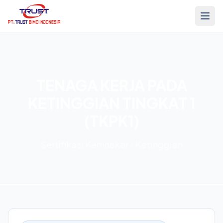
TENAGA KERJA PADA
KETINGGIAN TINGKAT 1
(TKPK1)
Sertifikasi Kemnaker - Ketinggian