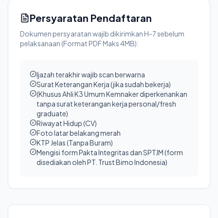
Persyaratan Pendaftaran
Dokumen persyaratan wajib dikirimkan H-7 sebelum
pelaksanaan (Format PDF Maks 4MB):
Ijazah terakhir wajib scan berwarna
Surat Keterangan Kerja (jika sudah bekerja)
(Khusus Ahli K3 Umum Kemnaker diperkenankan
tanpa surat keterangan kerja personal/fresh
graduate)
Riwayat Hidup (CV)
Foto latar belakang merah
KTP Jelas (Tanpa Buram)
Mengisi form Pakta Integritas dan SPTJM (form
disediakan oleh PT. Trust Bimo Indonesia)