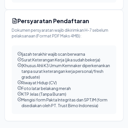
Persyaratan Pendaftaran
Dokumen persyaratan wajib dikirimkan H-7 sebelum
pelaksanaan (Format PDF Maks 4MB):
Ijazah terakhir wajib scan berwarna
Surat Keterangan Kerja (jika sudah bekerja)
(Khusus Ahli K3 Umum Kemnaker diperkenankan
tanpa surat keterangan kerja personal/fresh
graduate)
Riwayat Hidup (CV)
Foto latar belakang merah
KTP Jelas (Tanpa Buram)
Mengisi form Pakta Integritas dan SPTJM (form
disediakan oleh PT. Trust Bimo Indonesia)