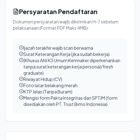
Persyaratan Pendaftaran
Dokumen persyaratan wajib dikirimkan H-7 sebelum
pelaksanaan (Format PDF Maks 4MB):
Ijazah terakhir wajib scan berwarna
Surat Keterangan Kerja (jika sudah bekerja)
(Khusus Ahli K3 Umum Kemnaker diperkenankan
tanpa surat keterangan kerja personal/fresh
graduate)
Riwayat Hidup (CV)
Foto latar belakang merah
KTP Jelas (Tanpa Buram)
Mengisi form Pakta Integritas dan SPTJM (form
disediakan oleh PT. Trust Bimo Indonesia)