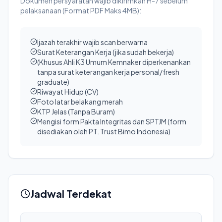
Dokumen persyaratan wajib dikirimkan H-7 sebelum
pelaksanaan (Format PDF Maks 4MB):
Ijazah terakhir wajib scan berwarna
Surat Keterangan Kerja (jika sudah bekerja)
(Khusus Ahli K3 Umum Kemnaker diperkenankan
tanpa surat keterangan kerja personal/fresh
graduate)
Riwayat Hidup (CV)
Foto latar belakang merah
KTP Jelas (Tanpa Buram)
Mengisi form Pakta Integritas dan SPTJM (form
disediakan oleh PT. Trust Bimo Indonesia)
Jadwal Terdekat