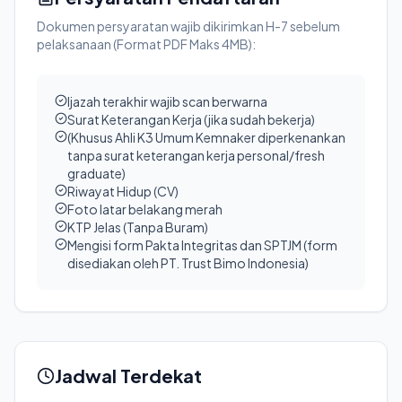
Dokumen persyaratan wajib dikirimkan H-7 sebelum
pelaksanaan (Format PDF Maks 4MB):
Ijazah terakhir wajib scan berwarna
Surat Keterangan Kerja (jika sudah bekerja)
(Khusus Ahli K3 Umum Kemnaker diperkenankan
tanpa surat keterangan kerja personal/fresh
graduate)
Riwayat Hidup (CV)
Foto latar belakang merah
KTP Jelas (Tanpa Buram)
Mengisi form Pakta Integritas dan SPTJM (form
disediakan oleh PT. Trust Bimo Indonesia)
Jadwal Terdekat